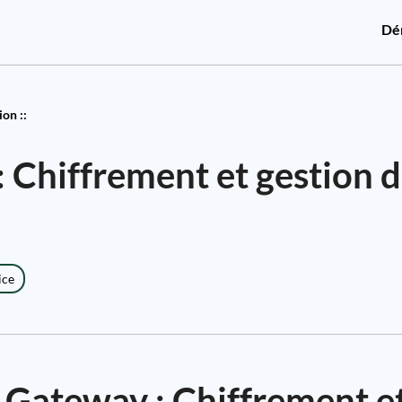
Dé
on ::
 Chiffrement et gestion 
ice
 Gateway : Chiffrement e