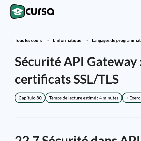
Tous les cours
>
L'informatique
>
Langages de programmati
Sécurité API Gateway :
certificats SSL/TLS
Capítulo 80
Temps de lecture estimé : 4 minutes
+ Exerc
22.7 Sécurité dans API