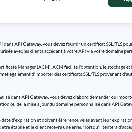
I dans API Gateway, vous devez fournir un certificat SSL/TLS pou
curisée avec les clients accédant à votre API via votre domaine per
ertificate Manager (ACM). ACM facilite l'obtention, le stockage et
ermet également d'importer des certificats SSL/TLS provenant d'aut
nalisé dans API Gateway, vous devez d'abord demander ou importe
réation ou de la mise à jour du domaine personnalisé dans API Gate
 date d'expiration et doivent être renouvelés avant leur expiration. 
 être établie et le client recevra une erreur lorsqu'il tentera d'accé