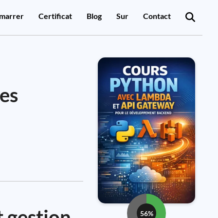
marrer
Certificat
Blog
Sur
Contact
des
t gestion
56%