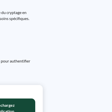
é du cryptage en
soins spécifiques.
s pour authentifier
échargez
plication