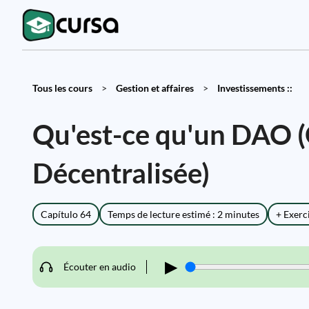
Tous les cours
>
Gestion et affaires
>
Investissements ::
Qu'est-ce qu'un DAO 
Décentralisée)
Capítulo 64
Temps de lecture estimé : 2 minutes
+ Exerc
▶
Écouter en audio