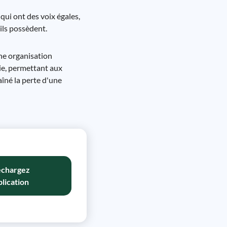
qui ont des voix égales,
ils possèdent.
une organisation
ie, permettant aux
aîné la perte d'une
échargez
plication