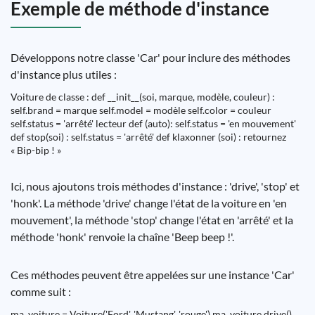
Exemple de méthode d'instance
Développons notre classe 'Car' pour inclure des méthodes
d'instance plus utiles :
Voiture de classe : def __init__(soi, marque, modèle, couleur) :
self.brand = marque self.model = modèle self.color = couleur
self.status = 'arrêté' lecteur def (auto): self.status = 'en mouvement'
def stop(soi) : self.status = 'arrêté' def klaxonner (soi) : retournez
« Bip-bip ! »
Ici, nous ajoutons trois méthodes d'instance : 'drive', 'stop' et
'honk'. La méthode 'drive' change l'état de la voiture en 'en
mouvement', la méthode 'stop' change l'état en 'arrêté' et la
méthode 'honk' renvoie la chaîne 'Beep beep !'.
Ces méthodes peuvent être appelées sur une instance 'Car'
comme suit :
ma_voiture = Voiture('Ford', 'Mustang', 'rouge') ma_voiture.drive()