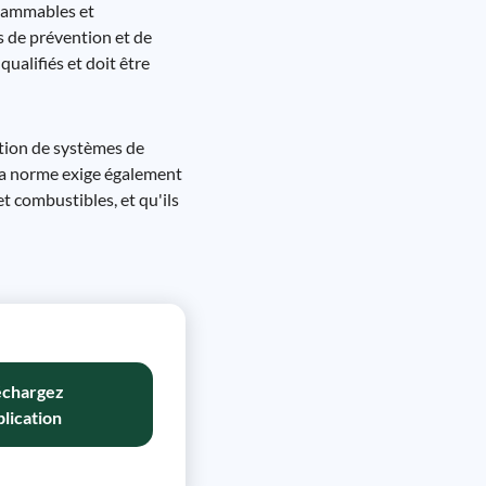
flammables et
s de prévention et de
ualifiés et doit être
ation de systèmes de
. La norme exige également
t combustibles, et qu'ils
échargez
plication