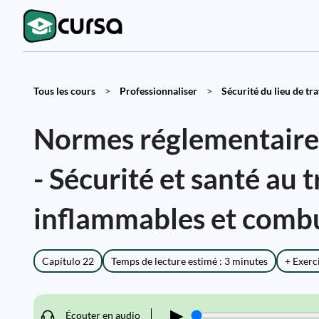
Tous les cours
>
Professionnaliser
>
Sécurité du lieu de trav
Normes réglementaires 
- Sécurité et santé au 
inflammables et combu
Capítulo 22
Temps de lecture estimé : 3 minutes
+ Exerc
▶
Écouter en audio