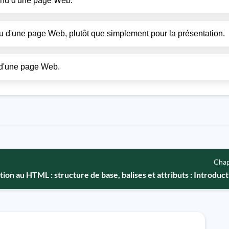
ntenu d'une page Web.
tenu d'une page Web, plutôt que simplement pour la présentation.
t d'une page Web.
Chap
tion au HTML : structure de base, balises et attributs : Introduc