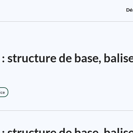
Dé
 structure de base, balise
ice
structure de base, balise