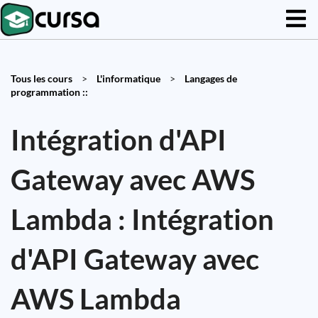
Tous les cours
>
L'informatique
>
Langages de
programmation ::
Intégration d'API
Gateway avec AWS
Lambda : Intégration
d'API Gateway avec
AWS Lambda