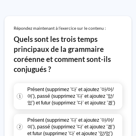
Répondez maintenant à l’exercice sur le contenu :
Quels sont les trois temps
principaux de la grammaire
coréenne et comment sont-ils
conjugués ?
Présent (supprimez '다' et ajoutez '아/어/
여'), passé (supprimez '다' et ajoutez '았/
1
었') et futur (supprimez '다' et ajoutez '겠')
Présent (supprimez '다' et ajoutez '아/어/
여'), passé (supprimez '다' et ajoutez '겠')
2
et futur (supprimez '다' et ajoutez '았/었')