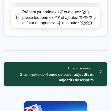
Présent (supprimez '다' et ajoutez '겠'),
passé (supprimez '다' et ajoutez '아/어/여')
3
et futur (supprimez '다' et ajoutez '았/었')
Chapitre suivant
Grammaire coréenne de base : adjectifs et
adjectifs descriptifs