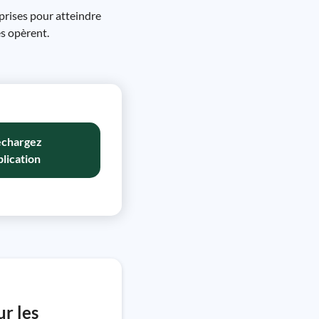
eprises pour atteindre
es opèrent.
échargez
plication
ur les