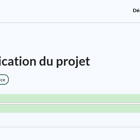
Dé
cation du projet
ice