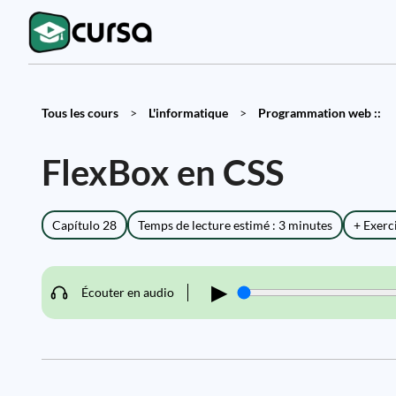
Tous les cours
>
L'informatique
>
Programmation web ::
FlexBox en CSS
Capítulo 28
Temps de lecture estimé : 3 minutes
+ Exerc
▶
Écouter en audio