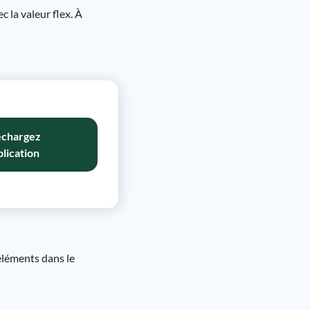
 la valeur flex. À
échargez
plication
 éléments dans le