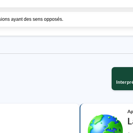
ssions ayant des sens opposés.
Interpr
Ap
L