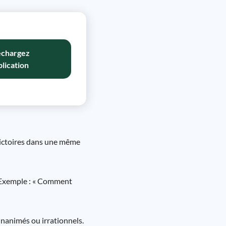
échargez
plication
dictoires dans une même
e. Exemple : « Comment
inanimés ou irrationnels.