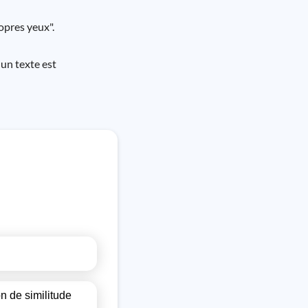
ropres yeux".
 un texte est
on de similitude