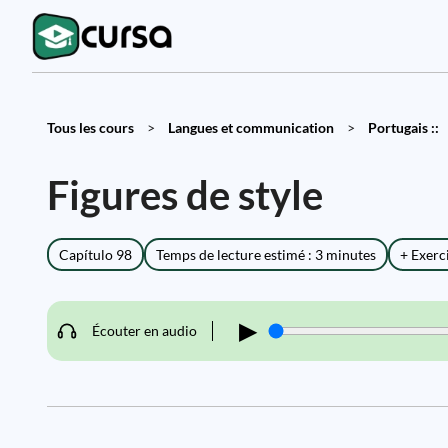
Tous les cours
>
Langues et communication
>
Portugais ::
Figures de style
Capítulo 98
Temps de lecture estimé : 3 minutes
+ Exerc
▶
Écouter en audio