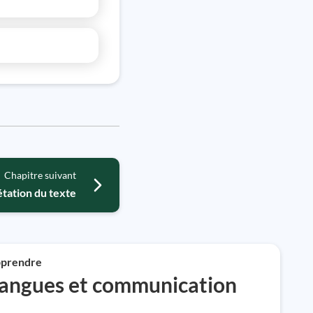
Chapitre suivant
étation du texte
prendre
angues et communication