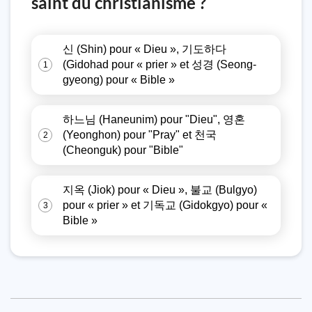
saint du christianisme ?
신 (Shin) pour « Dieu », 기도하다
(Gidohad pour « prier » et 성경 (Seong-
1
gyeong) pour « Bible »
하느님 (Haneunim) pour "Dieu", 영혼
(Yeonghon) pour "Pray" et 천국
2
(Cheonguk) pour "Bible"
지옥 (Jiok) pour « Dieu », 불교 (Bulgyo)
pour « prier » et 기독교 (Gidokgyo) pour «
3
Bible »