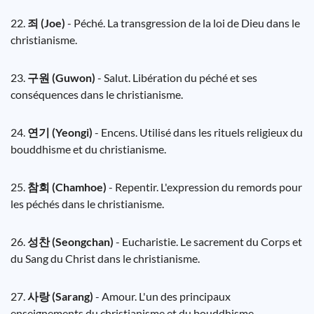
22.
죄 (Joe)
- Péché. La transgression de la loi de Dieu dans le
christianisme.
23.
구원 (Guwon)
- Salut. Libération du péché et ses
conséquences dans le christianisme.
24.
연기 (Yeongi)
- Encens. Utilisé dans les rituels religieux du
bouddhisme et du christianisme.
25.
참회 (Chamhoe)
- Repentir. L'expression du remords pour
les péchés dans le christianisme.
26.
성찬 (Seongchan)
- Eucharistie. Le sacrement du Corps et
du Sang du Christ dans le christianisme.
27.
사랑 (Sarang)
- Amour. L'un des principaux
enseignements du christianisme et du bouddhisme.