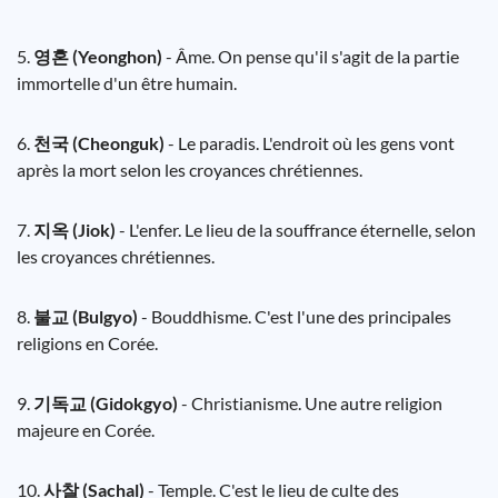
5.
영혼 (Yeonghon)
- Âme. On pense qu'il s'agit de la partie
immortelle d'un être humain.
6.
천국 (Cheonguk)
- Le paradis. L'endroit où les gens vont
après la mort selon les croyances chrétiennes.
7.
지옥 (Jiok)
- L'enfer. Le lieu de la souffrance éternelle, selon
les croyances chrétiennes.
8.
불교 (Bulgyo)
- Bouddhisme. C'est l'une des principales
religions en Corée.
9.
기독교 (Gidokgyo)
- Christianisme. Une autre religion
majeure en Corée.
10.
사찰 (Sachal)
- Temple. C'est le lieu de culte des