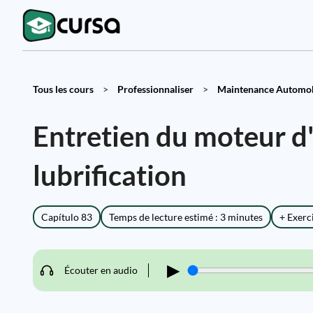
Tous les cours
>
Professionnaliser
>
Maintenance Automobi
Entretien du moteur d'
lubrification
Capítulo 83
Temps de lecture estimé : 3 minutes
+ Exerc
▶
Écouter en audio