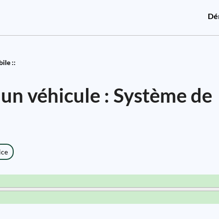
Dé
le ::
un véhicule : Système de
ice