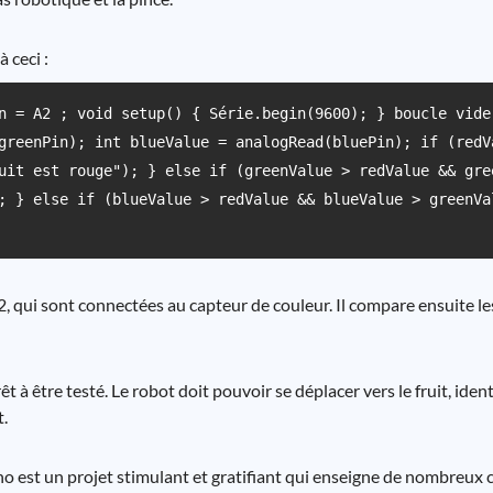
 ceci :
n = A2 ; void setup() { Série.begin(9600); } boucle vide
greenPin); int blueValue = analogRead(bluePin); if (redV
uit est rouge"); } else if (greenValue > redValue && gre
; } else if (blueValue > redValue && blueValue > greenVa
2, qui sont connectées au capteur de couleur. Il compare ensuite le
 à être testé. Le robot doit pouvoir se déplacer vers le fruit, identi
t.
ino est un projet stimulant et gratifiant qui enseigne de nombreux