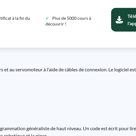
Tél
ficat à la fin du
Plus de 5000 cours à
l'ap
découvrir !
 et au servomoteur à l'aide de câbles de connexion. Le logiciel est
rammation généraliste de haut niveau. Un code est écrit pour lire
s robotique et la pince.