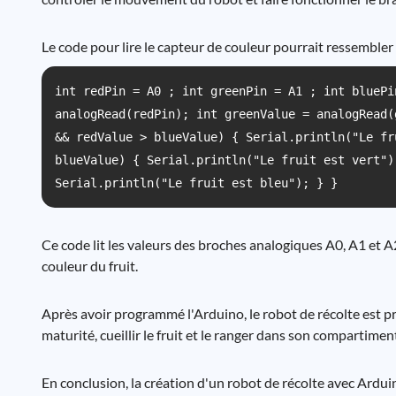
Le code pour lire le capteur de couleur pourrait ressembler à
int redPin = A0 ; int greenPin = A1 ; int bluePi
analogRead(redPin); int greenValue = analogRead(
&& redValue > blueValue) { Serial.println("Le fr
blueValue) { Serial.println("Le fruit est vert")
Serial.println("Le fruit est bleu"); } }
Ce code lit les valeurs des broches analogiques A0, A1 et A
couleur du fruit.
Après avoir programmé l'Arduino, le robot de récolte est prêt
maturité, cueillir le fruit et le ranger dans son compartimen
En conclusion, la création d'un robot de récolte avec Ardu