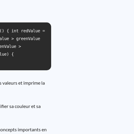
() { int redValue =
alue > greenValue
enValue >
lue) {
s valeurs et imprime la
fier sa couleur et sa
 concepts importants en