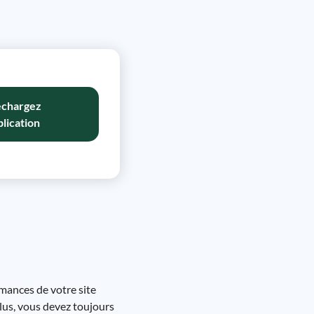
échargez
plication
rmances de votre site
lus, vous devez toujours