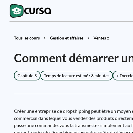
Tous les cours
>
Gestion et affaires
>
Ventes ::
Comment démarrer une
Capítulo 5
Temps de lecture estimé : 3 minutes
+ Exerci
Créer une entreprise de dropshipping peut être un moyen e
commercial dans lequel vous vendez des produits directement
passe une commande, vous la transmettez simplement au fou
une entreprise de Dropshipping avec des coûts de démarrage