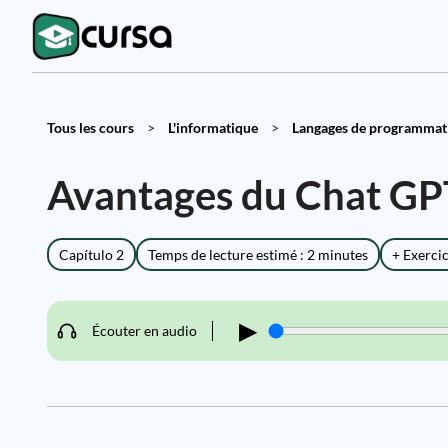
Tous les cours
>
L'informatique
>
Langages de programmati
Avantages du Chat GPT
Capítulo 2
Temps de lecture estimé : 2 minutes
+ Exerci
▶
Écouter en audio