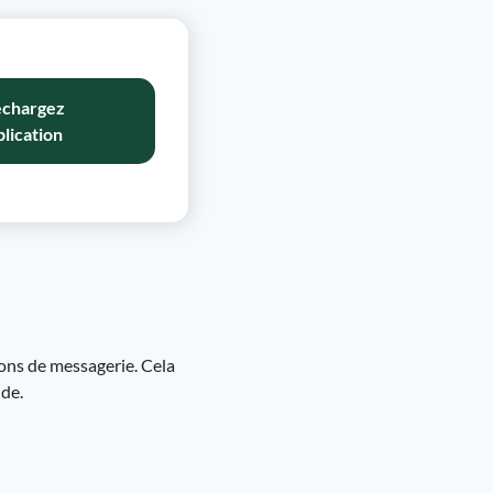
échargez
plication
ions de messagerie. Cela
ide.