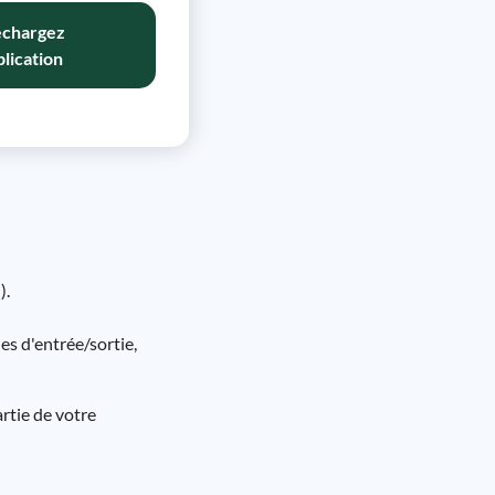
échargez
plication
).
es d'entrée/sortie,
artie de votre