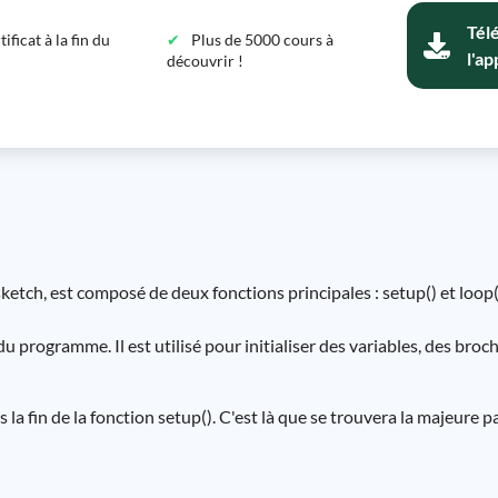
Tél
ficat à la fin du
Plus de 5000 cours à
l'ap
découvrir !
ch, est composé de deux fonctions principales : setup() et loop(
 programme. Il est utilisé pour initialiser des variables, des broch
 la fin de la fonction setup(). C'est là que se trouvera la majeure p