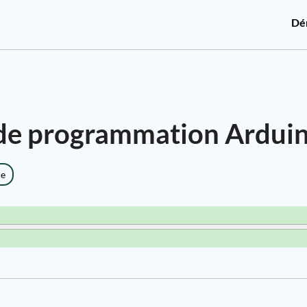
Dé
 de programmation Ardui
ce