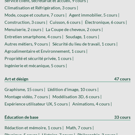
Service client, secrétariat et accueil, 9 cours |
Climatisation et Réfrigération, 3 cours |
Mode, coupe et couture, 7 cours |
Agent immobilier, 5 cours |
Construction, 3 cours |
Cuisson, 6 cours |
Électronique, 6 cours |
Menuiserie, 2 cours |
La Coupe de cheveux, 2 cours |
Entretien smartphone, 4 cours |
Soudage, 1 cours |
Autres métiers, 9 cours |
Sécurité du lieu de travail, 1 cours |
Agroalimentaire et Environnement, 1 cours |
Propriété et sécurité privée, 1 cours |
Ingénierie et mécanique, 5 cours |
Art et désign
47 cours
Graphisme, 15 cours |
L'édition d'image, 10 cours |
Montage vidéo, 7 cours |
Modélisation 3D, 6 cours |
Expérience utilisateur UX, 5 cours |
Animations, 4 cours |
Éducation de base
33 cours
Rédaction et mémoire, 1 cours |
Math, 7 cours |
Physique, 5 cours |
Histoire, 7 cours |
Philosophie, 3 cours |