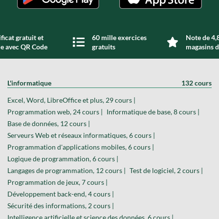
ficat gratuit et
60 mille exercices
Note de 4,8
de avec QR Code
gratuits
magasins d
L'informatique
132 cours
Excel, Word, LibreOffice et plus, 29 cours |
Programmation web, 24 cours |
Informatique de base, 8 cours |
Base de données, 12 cours |
Serveurs Web et réseaux informatiques, 6 cours |
Programmation d'applications mobiles, 6 cours |
Logique de programmation, 6 cours |
Langages de programmation, 12 cours |
Test de logiciel, 2 cours |
Programmation de jeux, 7 cours |
Développement back-end, 4 cours |
Sécurité des informations, 2 cours |
Intelligence artificielle et science des données, 6 cours |