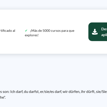
Des
tificado al
¡Más de 5000 cursos para que
apl
explores!
on: Ich darf, du darfst, er/sie/es darf, wir dürfen, ihr dürft, sie/S
he".