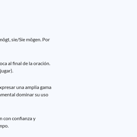
 mögt, sie/Sie mögen. Por
a al final de la oración.
jugar).
 expresar una amplia gama
ndamental dominar su uso
n con confianza y
empo.