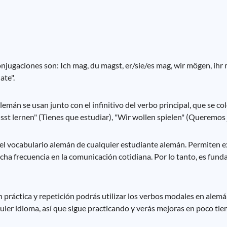
onjugaciones son: Ich mag, du magst, er/sie/es mag, wir mögen, ihr
ate".
án se usan junto con el infinitivo del verbo principal, que se coloc
t lernen" (Tienes que estudiar), "Wir wollen spielen" (Queremos 
y el vocabulario alemán de cualquier estudiante alemán. Permiten
ucha frecuencia en la comunicación cotidiana. Por lo tanto, es fu
práctica y repetición podrás utilizar los verbos modales en alemá
quier idioma, así que sigue practicando y verás mejoras en poco ti