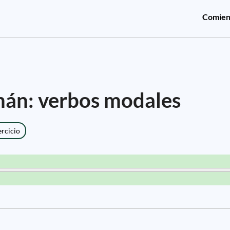
Comien
mán: verbos modales
ercicio