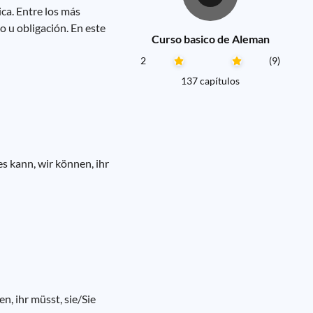
ca. Entre los más
o u obligación. En este
Curso basico de Aleman
2
(9)
137 capítulos
es kann, wir können, ihr
n, ihr müsst, sie/Sie