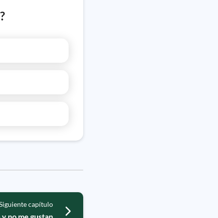
?
Siguiente capítulo
 y no me gustan