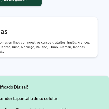
mas
mas en línea con nuestros cursos gratuitos: Inglés, Francés,
Hebreo, Ruso, Noruego, Italiano, Chino, Alemán, Japonés,
ás.
ificado Digital!
ender la pantalla de tu celular;