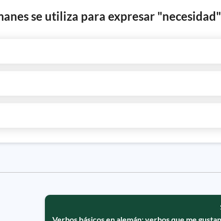
manes se utiliza para expresar "necesidad"
Verbos básicos en alemán: verbos que me gustan