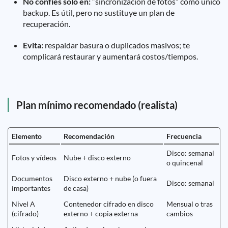
No confíes solo en:
“sincronización de fotos” como único
backup. Es útil, pero no sustituye un plan de
recuperación.
Evita:
respaldar basura o duplicados masivos; te
complicará restaurar y aumentará costos/tiempos.
Plan mínimo recomendado (realista)
Elemento
Recomendación
Frecuencia
Disco: semanal
Fotos y vídeos
Nube + disco externo
o quincenal
Documentos
Disco externo + nube (o fuera
Disco: semanal
importantes
de casa)
Nivel A
Contenedor cifrado en disco
Mensual o tras
(cifrado)
externo + copia externa
cambios