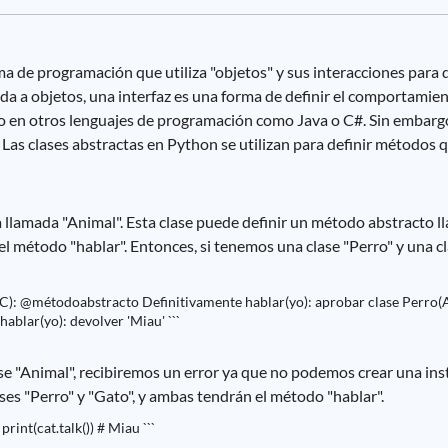
 de programación que utiliza "objetos" y sus interacciones para d
a a objetos, una interfaz es una forma de definir el comportamie
mo en otros lenguajes de programación como Java o C#. Sin embarg
 Las clases abstractas en Python se utilizan para definir método
lamada "Animal". Esta clase puede definir un método abstracto ll
l método "hablar". Entonces, si tenemos una clase "Perro" y una c
C): @métodoabstracto Definitivamente hablar(yo): aprobar clase Perro(
ablar(yo): devolver 'Miau' ```
ase "Animal", recibiremos un error ya que no podemos crear una ins
ses "Perro" y "Gato", y ambas tendrán el método "hablar".
print(cat.talk()) # Miau ```