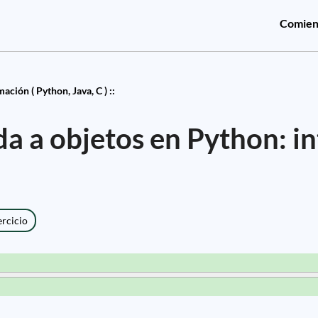
Comien
ción ( Python, Java, C ) ::
a a objetos en Python: in
ercicio