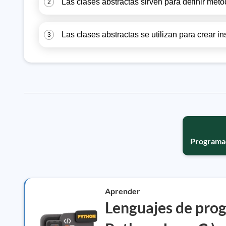
Las clases abstractas sirven para definir mé
2
Las clases abstractas se utilizan para crear in
3
Programac
Aprender
Lenguajes de prog