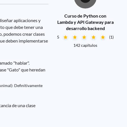
Curso de Python con
iseñar aplicaciones y
Lambda y API Gateway para
nto que debe tener una
desarrollo backend
o, podemos crear clases
5
(1)
s que deben implementarse
142 capítulos
amado "hablar".
lase "Gato" que heredan
Animal): Definitivamente
tancia de una clase