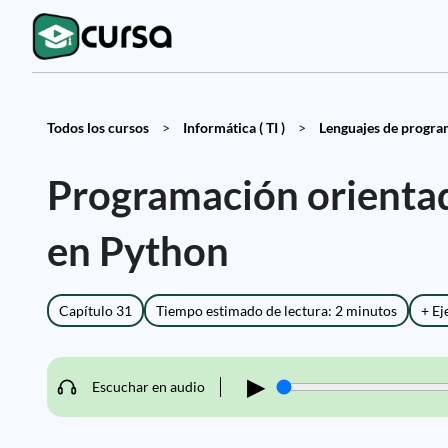
Todos los cursos
>
Informática ( TI )
>
Lenguajes de programa
Programación orientad
en Python
Capítulo 31
Tiempo estimado de lectura: 2 minutos
+ Ej
▶
Escuchar en audio