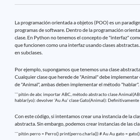
La programación orientada a objetos (POO) es un paradigma
programas de software. Dentro de la programación orientad
clase. En Python no tenemos el concepto de "interfaz" co
que funcionen como una interfaz usando clases abstractas.
en subclases.
Por ejemplo, supongamos que tenemos una clase abstracta l
Cualquier clase que herede de "Animal" debe implementar e
de "Animal", ambas deben implementar el método "hablar".
```pitón de abc importar ABC, método abstracto clase Animal(AB
hablar(yo): devolver 'Au Au' clase Gato(Animal): Definitivamente h
Con este código, si intentamos crear una instancia de la cl
abstracta. Sin embargo, podemos crear instancias de las cla
```pitón perro = Perro() print(perro.charla()) # Au Au gato = gato() 