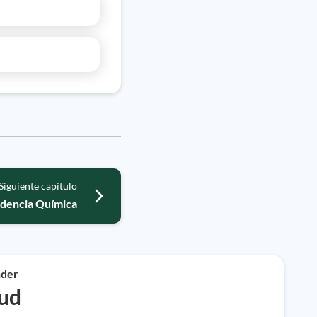
Siguiente capítulo
ndencia Química
der
lud