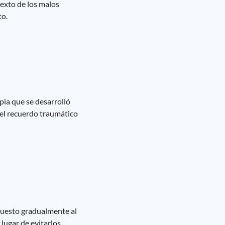
exto de los malos
to.
ia que se desarrolló
 el recuerdo traumático
xpuesto gradualmente al
lugar de evitarlos.