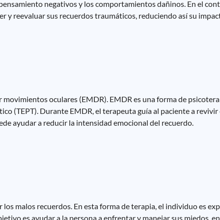
 pensamiento negativos y los comportamientos dañinos. En el cont
 y reevaluar sus recuerdos traumáticos, reduciendo así su impac
or movimientos oculares (EMDR). EMDR es una forma de psicoterap
tico (TEPT). Durante EMDR, el terapeuta guía al paciente a revivir
ede ayudar a reducir la intensidad emocional del recuerdo.
ar los malos recuerdos. En esta forma de terapia, el individuo es e
jetivo es ayudar a la persona a enfrentar y manejar sus miedos, en 