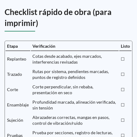
Checklist rápido de obra (para
imprimir)
Etapa
Verificación
Listo
Cotas desde acabado, ejes marcados,
Replanteo
☐
interferencias revisadas
Rutas por sistema, pendientes marcadas,
Trazado
☐
puntos de registro definidos
Corte perpendicular, sin rebaba,
Corte
☐
presentación en seco
Profundidad marcada, alineación verificada,
Ensamblaje
☐
sin tensión
Abrazaderas correctas, mangas en pasos,
Sujeción
☐
control de vibración/ruido
Prueba por secciones, registro de lecturas,
Pruebas
☐