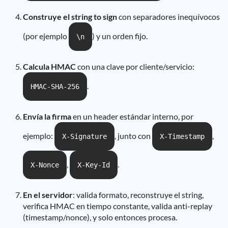
Construye el string to sign
con separadores inequívocos
(por ejemplo
) y un orden fijo.
\n
Calcula HMAC
con una clave por cliente/servicio:
.
HMAC-SHA-256
Envía la firma
en un header estándar interno, por
ejemplo:
, junto con
,
X-Signature
X-Timestamp
,
.
X-Nonce
X-Key-Id
En el servidor
: valida formato, reconstruye el string,
verifica HMAC en tiempo constante, valida anti-replay
(timestamp/nonce), y solo entonces procesa.