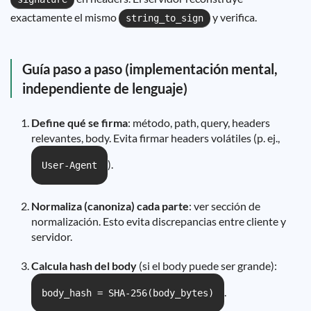
exactamente el mismo
y verifica.
string_to_sign
Guía paso a paso (implementación mental,
independiente de lenguaje)
Define qué se firma
: método, path, query, headers
relevantes, body. Evita firmar headers volátiles (p. ej.,
).
User-Agent
Normaliza (canoniza) cada parte
: ver sección de
normalización. Esto evita discrepancias entre cliente y
servidor.
Calcula hash del body
(si el body puede ser grande):
.
body_hash = SHA-256(body_bytes)