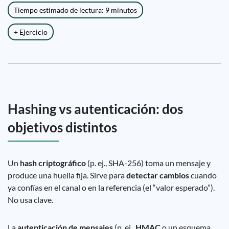
Tiempo estimado de lectura: 9 minutos
+ Ejercicio
Hashing vs autenticación: dos
objetivos distintos
Un
hash criptográfico
(p. ej., SHA-256) toma un mensaje y
produce una huella fija. Sirve para
detectar cambios
cuando
ya confías en el canal o en la referencia (el “valor esperado”).
No usa clave.
La
autenticación de mensajes
(p. ej.,
HMAC
o un esquema