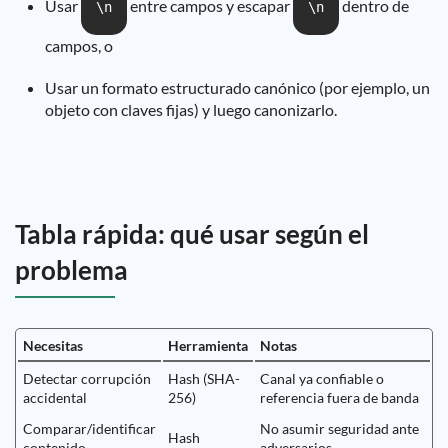
Usar
entre campos y escapar
dentro de
\n
\n
campos, o
Usar un formato estructurado canónico (por ejemplo, un
objeto con claves fijas) y luego canonizarlo.
Tabla rápida: qué usar según el
problema
Necesitas
Herramienta
Notas
Detectar corrupción
Hash (SHA-
Canal ya confiable o
accidental
256)
referencia fuera de banda
Comparar/identificar
No asumir seguridad ante
Hash
contenido
adversarios