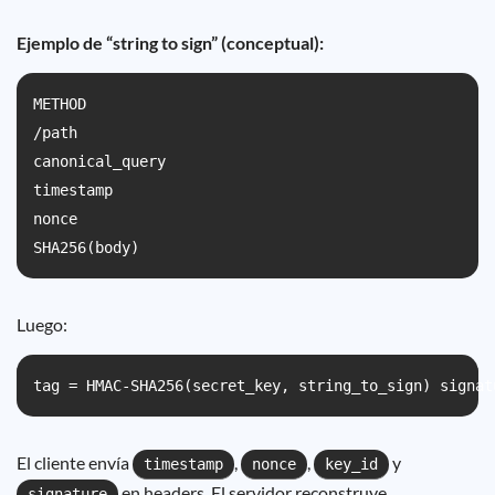
Ejemplo de “string to sign” (conceptual):
METHOD

/path

canonical_query

timestamp

nonce

Luego:
tag = HMAC-SHA256(secret_key, string_to_sign) signat
El cliente envía
,
,
y
timestamp
nonce
key_id
en headers. El servidor reconstruye
signature