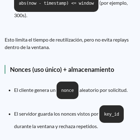
(por ejemplo,
abs(now - timestamp) <= window
300s).
Esto limita el tiempo de reutilización, pero no evita replays
dentro de la ventana.
Nonces (uso único) + almacenamiento
El cliente genera un
aleatorio por solicitud.
nonce
El servidor guarda los nonces vistos por
key_id
durante la ventana y rechaza repetidos.