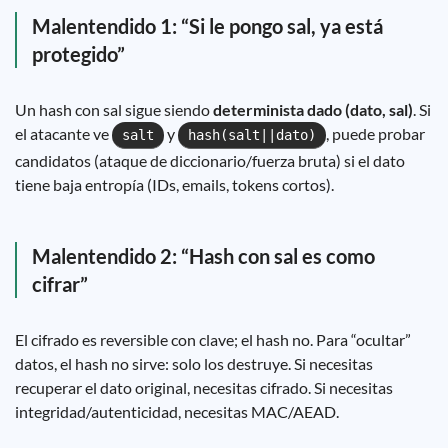
Malentendido 1: “Si le pongo sal, ya está
protegido”
Un hash con sal sigue siendo
determinista dado (dato, sal)
. Si
el atacante ve
y
, puede probar
salt
hash(salt||dato)
candidatos (ataque de diccionario/fuerza bruta) si el dato
tiene baja entropía (IDs, emails, tokens cortos).
Malentendido 2: “Hash con sal es como
cifrar”
El cifrado es reversible con clave; el hash no. Para “ocultar”
datos, el hash no sirve: solo los destruye. Si necesitas
recuperar el dato original, necesitas cifrado. Si necesitas
integridad/autenticidad, necesitas MAC/AEAD.