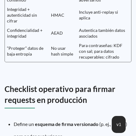
Integridad +
Incluye anti-replay si
autenticidad sin
HMAC
aplica
cifrar
Confidencialidad +
Autentica también datos
AEAD
integridad
asociados
Para contraseñas: KDF
“Proteger” datos de
No usar
con sal; para datos
baja entropía
hash simple
recuperables: cifrado
Checklist operativo para firmar
requests en producción
Define un
esquema de firma versionado
(p. ej.,
)
v1