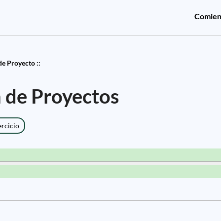
Comien
de Proyecto ::
n de Proyectos
ercicio