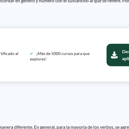
cordar en género y número con el sustantivo al que se refiere. Por 
Des
tificado al
¡Más de 5000 cursos para que
apl
explores!
anera diferente. En general, para la mayoría de los verbos, se agre