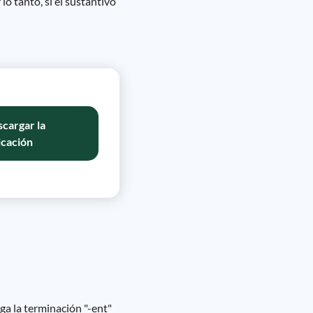
lo tanto, si el sustantivo
cargar la
icación
ga la terminación "-ent"