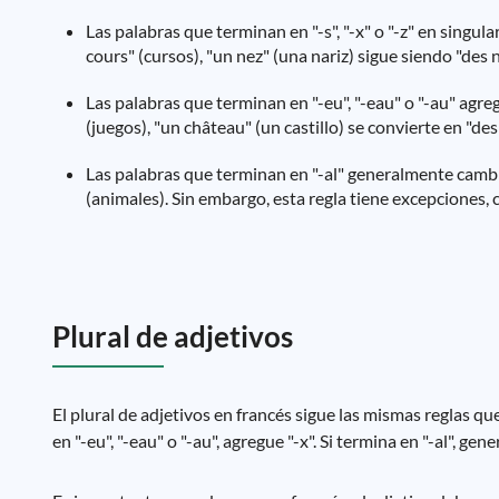
Las palabras que terminan en "-s", "-x" o "-z" en singu
cours" (cursos), "un nez" (una nariz) sigue siendo "des n
Las palabras que terminan en "-eu", "-eau" o "-au" agreg
(juegos), "un château" (un castillo) se convierte en "des
Las palabras que terminan en "-al" generalmente cambia
(animales). Sin embargo, esta regla tiene excepciones, c
Plural de adjetivos
El plural de adjetivos en francés sigue las mismas reglas que 
en "-eu", "-eau" o "-au", agregue "-x". Si termina en "-al", ge