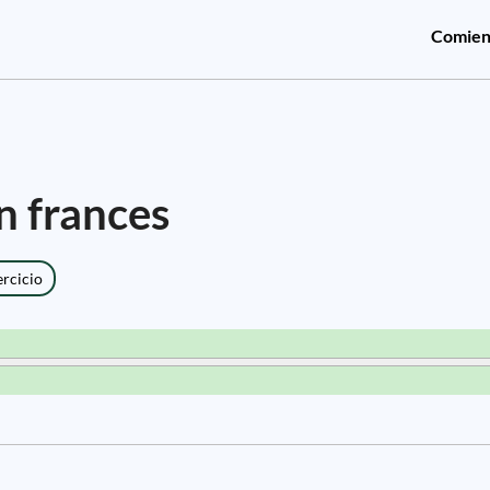
Comien
n frances
ercicio