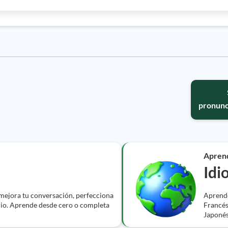
pronunc
Apren
Idi
 mejora tu conversación, perfecciona
Aprende
rio. Aprende desde cero o completa
Francés
Japonés