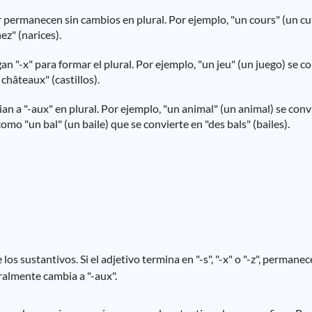
lar permanecen sin cambios en plural. Por ejemplo, "un cours" (un cu
ez" (narices).
an "-x" para formar el plural. Por ejemplo, "un jeu" (un juego) se c
 châteaux" (castillos).
n a "-aux" en plural. Por ejemplo, "un animal" (un animal) se con
omo "un bal" (un baile) que se convierte en "des bals" (bailes).
los sustantivos. Si el adjetivo termina en "-s", "-x" o "-z", permane
neralmente cambia a "-aux".