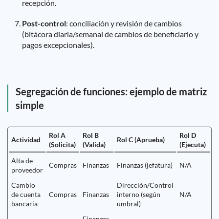
recepción.
Post-control
: conciliación y revisión de cambios
(bitácora diaria/semanal de cambios de beneficiario y
pagos excepcionales).
Segregación de funciones: ejemplo de matriz
simple
Rol A
Rol B
Rol D
Actividad
Rol C (Aprueba)
(Solicita)
(Valida)
(Ejecuta)
Alta de
Compras
Finanzas
Finanzas (jefatura)
N/A
proveedor
Cambio
Dirección/Control
de cuenta
Compras
Finanzas
interno (según
N/A
bancaria
umbral)
Finanzas