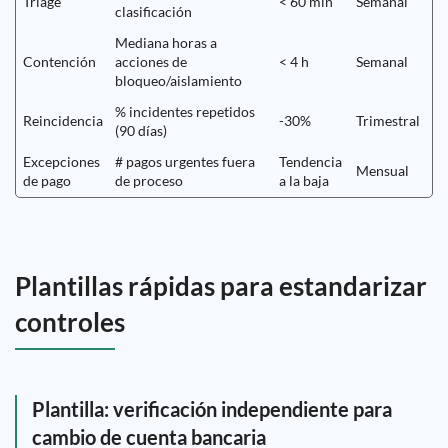
Triage
< 60 min
Semanal
clasificación
Mediana horas a
Contención
acciones de
< 4 h
Semanal
bloqueo/aislamiento
% incidentes repetidos
Reincidencia
-30%
Trimestral
(90 días)
Excepciones
# pagos urgentes fuera
Tendencia
Mensual
de pago
de proceso
a la baja
Plantillas rápidas para estandarizar
controles
Plantilla: verificación independiente para
cambio de cuenta bancaria