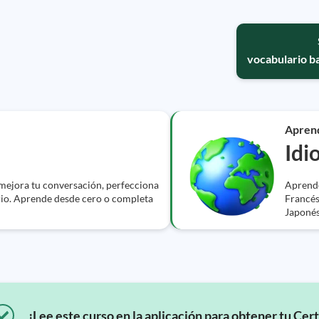
vocabulario b
Apren
Idi
 mejora tu conversación, perfecciona
Aprende
rio. Aprende desde cero o completa
Francés
Japonés
¡Lee este curso en la aplicación para obtener tu Cert