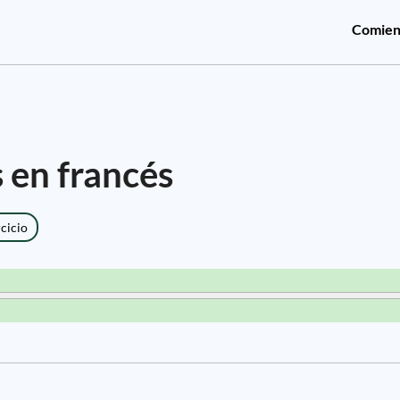
Comien
 en francés
rcicio