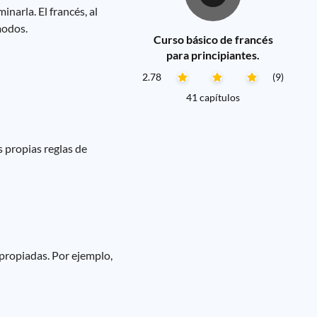
narla. El francés, al
modos.
Curso básico de francés
para principiantes.
2.78
(9)
41 capítulos
s propias reglas de
propiadas. Por ejemplo,