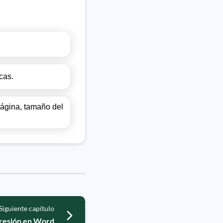
cas.
página, tamaño del
Siguiente capítulo
mpresión en Word