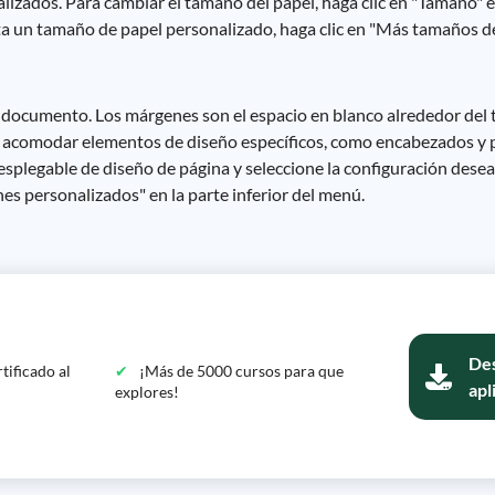
lizados. Para cambiar el tamaño del papel, haga clic en "Tamaño" 
ta un tamaño de papel personalizado, haga clic en "Más tamaños de
 documento. Los márgenes son el espacio en blanco alrededor del 
a acomodar elementos de diseño específicos, como encabezados y p
desplegable de diseño de página y seleccione la configuración des
s personalizados" en la parte inferior del menú.
Des
tificado al
¡Más de 5000 cursos para que
apl
explores!