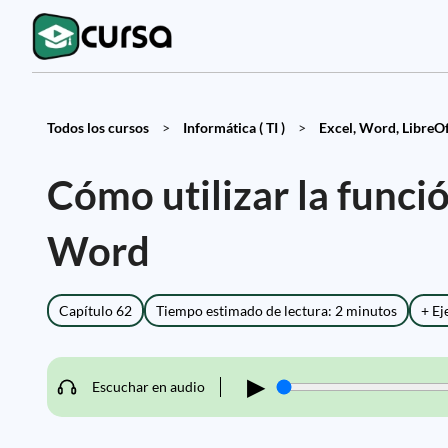
Todos los cursos
>
Informática ( TI )
>
Excel, Word, LibreOff
Cómo utilizar la funci
Word
Capítulo 62
Tiempo estimado de lectura: 2 minutos
+ Ej
▶
Escuchar en audio