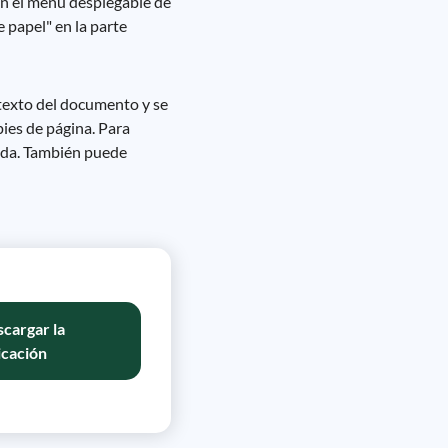
en el menú desplegable de
 papel" en la parte
texto del documento y se
ies de página. Para
eada. También puede
cargar la
icación