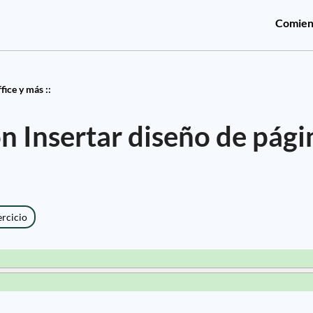
Comien
ice y más ::
ón Insertar diseño de pági
ercicio