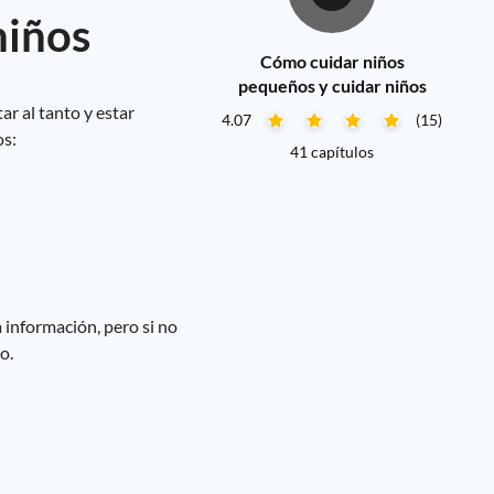
niños
Cómo cuidar niños
pequeños y cuidar niños
ar al tanto y estar
4.07
(15)
os:
41 capítulos
 información, pero si no
o.