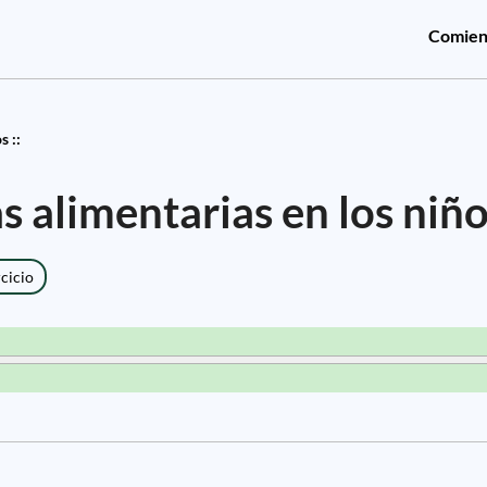
Comien
s ::
s alimentarias en los niñ
rcicio