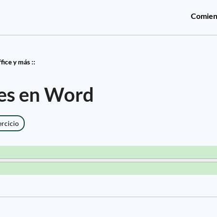
Comien
ice y más ::
es en Word
ercicio