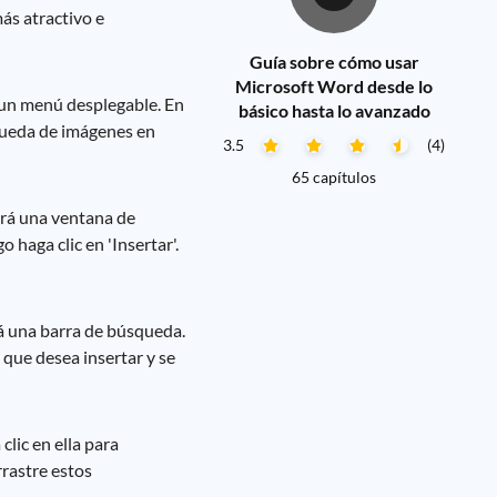
ás atractivo e
Guía sobre cómo usar
Microsoft Word desde lo
á un menú desplegable. En
básico hasta lo avanzado
squeda de imágenes en
3.5
(4)
65 capítulos
irá una ventana de
 haga clic en 'Insertar'.
rá una barra de búsqueda.
que desea insertar y se
lic en ella para
rrastre estos