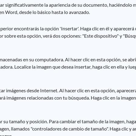
r significativamente la apariencia de su documento, haciéndolo m
 en Word, desde lo básico hasta lo avanzado.
ior encontrarás la opción 'Insertar'. Haga clic en él y aparecer
sor sobre esta opción, verá dos opciones: "Este dispositivo" y "Bú
lmacenadas en su computadora. Al hacer clic en esta opción, se abr
ora. Localice la imagen que desea insertar, haga clic en ella y luego
tar imágenes desde Internet. Al hacer clic en esta opción, aparece
rá imágenes relacionadas con tu búsqueda. Haga clic en la imagen 
r su tamaño y posición. Para cambiar el tamaño de la imagen, haga c
gen, llamados "controladores de cambio de tamaño". Haga clic y a
magen.