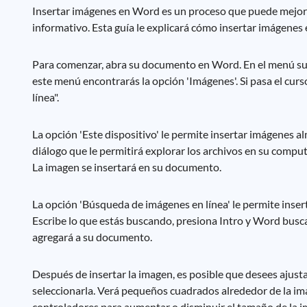
Insertar imágenes en Word es un proceso que puede mejora
informativo. Esta guía le explicará cómo insertar imágenes
Para comenzar, abra su documento en Word. En el menú super
este menú encontrarás la opción 'Imágenes'. Si pasa el cur
línea".
La opción 'Este dispositivo' le permite insertar imágenes a
diálogo que le permitirá explorar los archivos en su computad
La imagen se insertará en su documento.
La opción 'Búsqueda de imágenes en línea' le permite inser
Escribe lo que estás buscando, presiona Intro y Word busca
agregará a su documento.
Después de insertar la imagen, es posible que desees ajusta
seleccionarla. Verá pequeños cuadrados alrededor de la ima
controladores para aumentar o disminuir el tamaño de la i