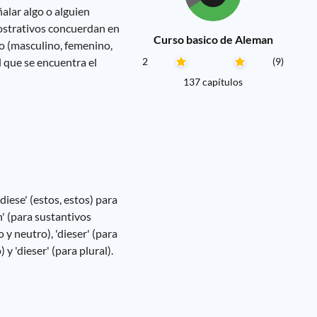
alar algo o alguien
emostrativos concuerdan en
Curso basico de Aleman
ro (masculino, femenino,
l que se encuentra el
2
(9)
137 capítulos
'diese' (estos, estos) para
n' (para sustantivos
 y neutro), 'dieser' (para
 y 'dieser' (para plural).