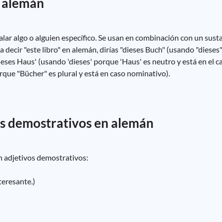
n alemán
alar algo o alguien específico. Se usan en combinación con un sus
 decir "este libro" en alemán, dirías "dieses Buch" (usando "diese
'dieses Haus' (usando 'dieses' porque 'Haus' es neutro y está en el 
porque "Bücher" es plural y está en caso nominativo).
os demostrativos en alemán
 adjetivos demostrativos:
teresante.)