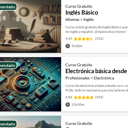
Curso Gratuito
mendado
Inglés Básico
Idiomas > Inglés
Curso online gratuito de Inglés Básico qu
en inglés y español. ¡Empieza hoy mismo!
4.65
(512)
5h30m
Curso Gratuito
mendado
Electrónica básica desde
Profesionales > Electrónica
Curso de electrónica básica desde cero: c
PCBs, todo lo necesario para iniciarte en e
4.82
(435)
21h50m
Curso Gratuito
mendado