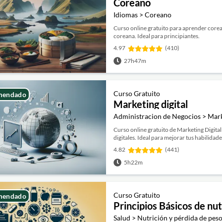
Coreano
Idiomas > Coreano
Curso online gratuito para aprender corean
coreana. Ideal para principiantes.
4.97
(410)
27h47m
Curso Gratuito
mendado
Marketing digital
Administracion de Negocios > Marke
Curso online gratuito de Marketing Digita
digitales. Ideal para mejorar tus habilidad
4.82
(441)
5h22m
Curso Gratuito
mendado
Principios Básicos de nut
Salud > Nutrición y pérdida de pes