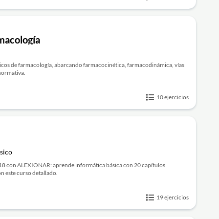
rmacología
sicos de farmacología, abarcando farmacocinética, farmacodinámica, vías
normativa.
10 ejercicios
sico
18 con ALEXIONAR: aprende informática básica con 20 capítulos
n este curso detallado.
19 ejercicios