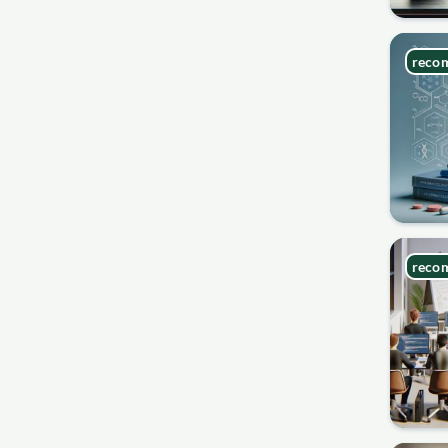
reco
reco