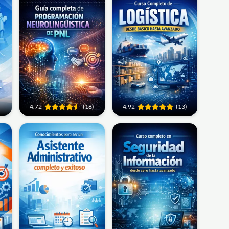
4.72
(18)
4.92
(13)