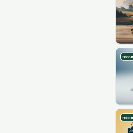
reco
reco