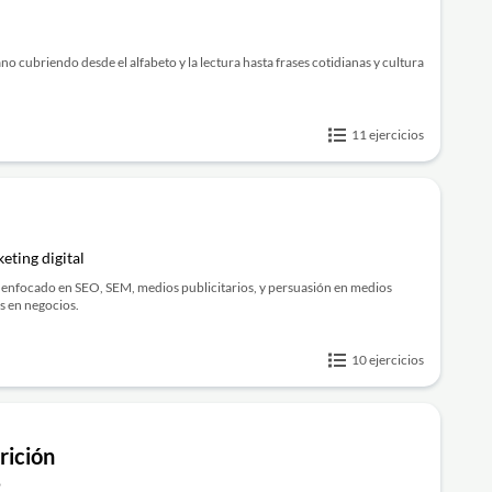
o cubriendo desde el alfabeto y la lectura hasta frases cotidianas y cultura
11 ejercicios
ting digital
l enfocado en SEO, SEM, medios publicitarios, y persuasión en medios
es en negocios.
10 ejercicios
rición
o