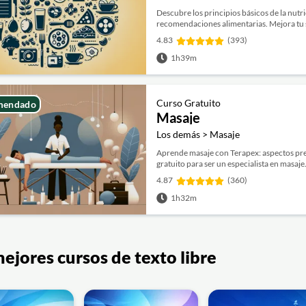
Descubre los principios básicos de la nutr
recomendaciones alimentarias. Mejora tu 
4.83
(393)
1h39m
Curso Gratuito
mendado
Masaje
Los demás > Masaje
Aprende masaje con Terapex: aspectos prev
gratuito para ser un especialista en masaje
4.87
(360)
1h32m
ejores cursos de texto libre