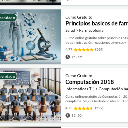
Curso Gratuito
mendado
Principios basicos de fa
Salud > Farmacología
Curso online gratuito sobre principios bá
de administración, reacciones adversas y 
4.77
(564)
1h25m
Curso Gratuito
mendado
Computación 2018
Informática ( TI ) > Computación ba
Curso online gratuito de Computación 20
completos. Mejora tus habilidades en TI co
4.73
(529)
16h30m