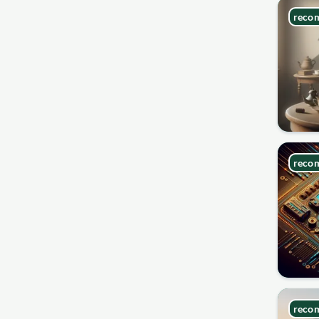
reco
reco
reco