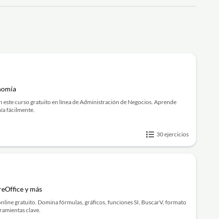
nomía
este curso gratuito en línea de Administración de Negocios. Aprende
ía fácilmente.
30 ejercicios
breOffice y más
nline gratuito. Domina fórmulas, gráficos, funciones SI, BuscarV, formato
ramientas clave.