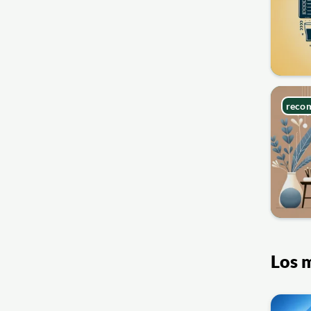
reco
Los m