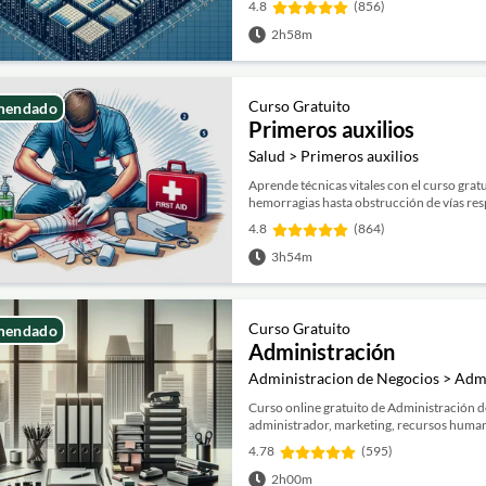
4.8
(856)
2h58m
Curso Gratuito
mendado
Primeros auxilios
Salud > Primeros auxilios
Aprende técnicas vitales con el curso grat
hemorragias hasta obstrucción de vías resp
4.8
(864)
3h54m
Curso Gratuito
mendado
Administración
Administracion de Negocios > Adm
Curso online gratuito de Administración 
administrador, marketing, recursos humano
4.78
(595)
2h00m