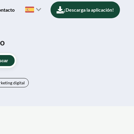
ntacto
¡Descarga la aplicación!
do
scar
keting digital