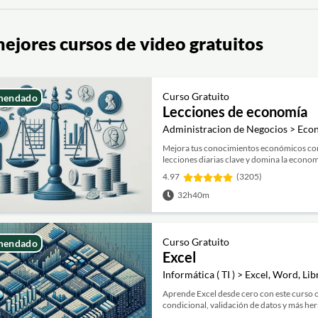
ejores cursos de video gratuitos
Curso Gratuito
mendado
Lecciones de economía
Administracion de Negocios > Eco
Mejora tus conocimientos económicos con 
lecciones diarias clave y domina la econom
4.97
(3205)
32h40m
Curso Gratuito
mendado
Excel
Informática ( TI ) > Excel, Word, Li
Aprende Excel desde cero con este curso o
condicional, validación de datos y más her