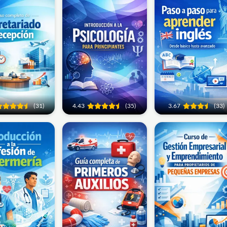
(31)
4.43
(35)
3.67
(33)